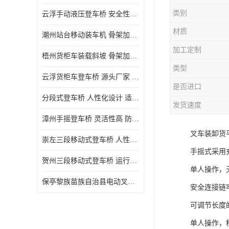
类别
云浮手动液压登车桥 安全性较高 节省空间
材质
潮州站台移动装车机 骨架加密 承载更强 皇加力机械设备厂
加工定制
梧州货柜车装载斜坡 骨架加密 承载更强 皇加力机械设备厂
类型
云浮货柜车登车桥 源头厂家 提高装卸作业效率
是否进口
分段式登车桥 人性化设计 适用性广
发货速度
漳州手摇登车桥 灵活性高 防滑性能好
叉车装卸货
崇左三段移动式登车桥 人性化设计 防滑性能好
手摇式采用
贺州三段移动式登车桥 运行可靠 防滑性能好
单人操作，
保亭黎族苗族自治县电动叉车 性能稳定 运行平稳
安全连接链
可调节长度
单人操作，