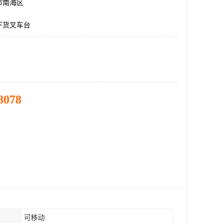
市南海区
下货叉车台
8078
可移动