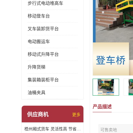
步行式电动堆高车
移动登车台
叉车装卸货平台
电动搬运车
移动式升降平台
升降货梯
集装箱装柜平台
油桶夹具
产品描述
供应商机
更多
梧州厢式货车 灵活性高 节省空间
可售卖地