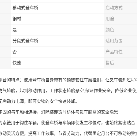
移动式登车桥
启动方式
钢材
用途
是
颜色
分段式登车桥
适用范围
否
产品特性
快速
售后
平台的特点：使用登车桥自身带有的锁链套住车厢挂扣，让叉车装卸过程
充气轮胎，起到移动作用，工作状态轮胎悬空,保证作业安全，降低企业使
无需动力电源，即可实物的安全快速装卸。
牢固的与车厢相连接，消除装卸货时桥体与货车脱离的安全隐患
的索链用于钩住车辆，使登车桥与车辆即使发生移位时，也始终紧密贴合
移动灵活方便，提高工作效率，节省劳动力，代替固定月台不可移动的弊