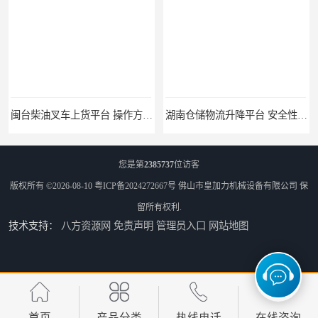
闽台柴油叉车上货平台 操作方便 加快物料流通速度
湖南仓储物流升降平台 安全性较高 提高装卸作业效率
您是第
2385737
位访客
版权所有 ©2026-08-10
粤ICP备2024272667号
佛山市皇加力机械设备有限公司
保
留所有权利.
技术支持：
八方资源网
免责声明
管理员入口
网站地图
集装箱叉车装货登车桥 运行可靠 节省空间
二手叉车上货桥 密封性好 加快物料流通速度
首页
产品分类
热线电话
在线咨询