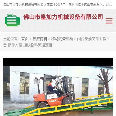
佛山市皇加力机械设备有限公司成立于2017年，注册地位于佛山市南海区。经营范围包括：其他机械设备及电子产品批发、电气设备批发、贸易代理、五金产品批发等；主要产品有：移动式登车桥、叉车装卸货平台、移动式升降机、升降货梯、油桶夹具、电动堆高车。
佛山市皇加力机械设备有限公司
当前位置：
首页
>
供应商机
>
移动式登车桥
> 闽台柴油叉车上货平
移动式登车桥
分体式移动登车桥
台 操作方便 加快物料流通速度
步行式电动堆高车
移动登车台
叉车装卸货平台
电动搬运车
移动式升降平台
升降货梯
集装箱装柜平台
油桶夹具