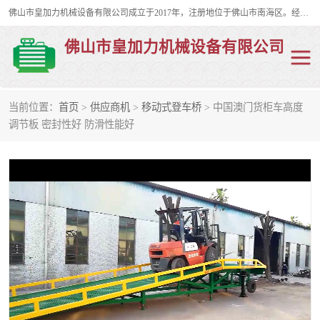
佛山市皇加力机械设备有限公司成立于2017年，注册地位于佛山市南海区。经营范围包括：其他机械设备及电子产品批发、电气设备批发、贸易代理、五金产品批发等；主要产品有：移动式登车桥、叉车装卸货平台、移动式升降机、升降货梯、油桶夹具、电动堆高车。
佛山市皇加力机械设备有限公司
当前位置：
首页
>
供应商机
>
移动式登车桥
> 中国澳门货柜车高度
移动式登车桥
分体式移动登车桥
调节板 密封性好 防滑性能好
步行式电动堆高车
移动登车台
叉车装卸货平台
电动搬运车
移动式升降平台
升降货梯
集装箱装柜平台
油桶夹具