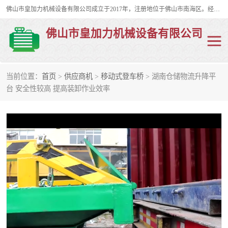
佛山市皇加力机械设备有限公司成立于2017年，注册地位于佛山市南海区。经营范围包括：其他机械设备及电子产品批发、电气设备批发、贸易代理、五金产品批发等；主要产品有：移动式登车桥、叉车装卸货平台、移动式升降机、升降货梯、油桶夹具、电动堆高车。
佛山市皇加力机械设备有限公司
当前位置：
首页
>
供应商机
>
移动式登车桥
> 湖南仓储物流升降平
移动式登车桥
分体式移动登车桥
台 安全性较高 提高装卸作业效率
步行式电动堆高车
移动登车台
叉车装卸货平台
电动搬运车
移动式升降平台
升降货梯
集装箱装柜平台
油桶夹具