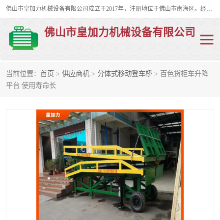
佛山市皇加力机械设备有限公司成立于2017年，注册地位于佛山市南海区。经营范围包括：其他机械设备及电子产品批发、电气设备批发、贸易代理、五金产品批发等；主要产品有：移动式登车桥、叉车装卸货平台、移动式升降机、升降货梯、油桶夹具、电动堆高车。
佛山市皇加力机械设备有限公司
当前位置：
首页
>
供应商机
>
分体式移动登车桥
> 百色货柜车升降
移动式登车桥
分体式移动登车桥
平台 使用寿命长
步行式电动堆高车
移动登车台
叉车装卸货平台
电动搬运车
移动式升降平台
升降货梯
集装箱装柜平台
油桶夹具