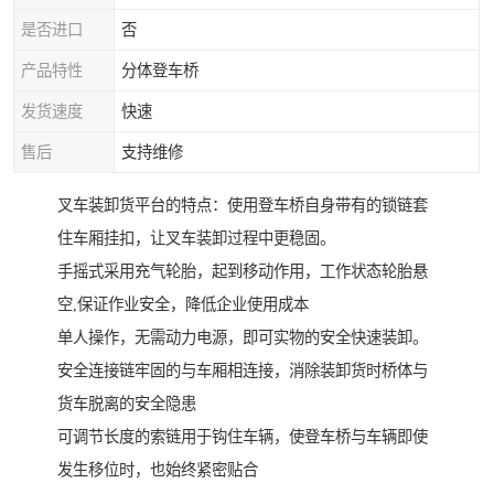
是否进口
否
产品特性
分体登车桥
发货速度
快速
售后
支持维修
叉车装卸货平台的特点：使用登车桥自身带有的锁链套
住车厢挂扣，让叉车装卸过程中更稳固。
手摇式采用充气轮胎，起到移动作用，工作状态轮胎悬
空,保证作业安全，降低企业使用成本
单人操作，无需动力电源，即可实物的安全快速装卸。
安全连接链牢固的与车厢相连接，消除装卸货时桥体与
货车脱离的安全隐患
可调节长度的索链用于钩住车辆，使登车桥与车辆即使
发生移位时，也始终紧密贴合