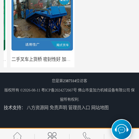
二手叉车上货桥 密封性好 加快物料流通速度
中国澳门货柜车高度调节板 密封性好 防滑性能好
您是第
2387514
位访客
版权所有 ©2026-08-11
粤ICP备2024272667号
佛山市皇加力机械设备有限公司
保
留所有权利.
技术支持：
八方资源网
免责声明
管理员入口
网站地图
中国澳门固定式登车桥 灵活性高 使用寿命长
闽台柴油叉车上货平台 操作方便 加快物料流通速度