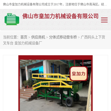
佛山市皇加力机械设备有限公司成立于2017年，注册地位于佛山市南海区。经营范围包括：其他机械设备及电子产品批发、电气设备批发、贸易代理、五金产品批发等；主要产品有：移动式登车桥、叉车装卸货平台、移动式升降机、升降货梯、油桶夹具、电动堆高车。
佛山市皇加力机械设备有限公司
当前位置：
首页
>
供应商机
>
分体式移动登车桥
> 广西码头上下货
移动式登车桥
分体式移动登车桥
叉车台 皇加力机械设备厂
步行式电动堆高车
移动登车台
叉车装卸货平台
电动搬运车
移动式升降平台
升降货梯
集装箱装柜平台
油桶夹具