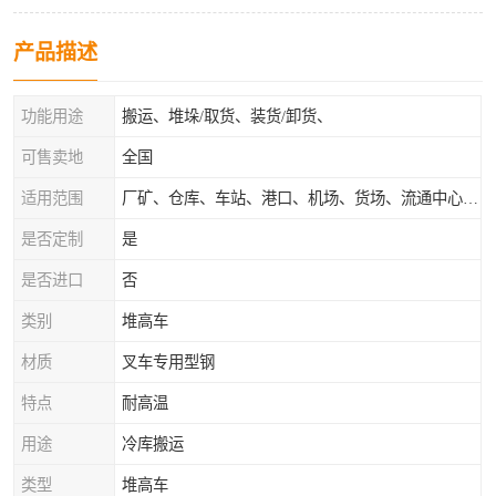
产品描述
功能用途
搬运、堆垛/取货、装货/卸货、
可售卖地
全国
适用范围
厂矿、仓库、车站、港口、机场、货场、流通中心和配送中心等场所
是否定制
是
是否进口
否
类别
堆高车
材质
叉车专用型钢
特点
耐高温
用途
冷库搬运
类型
堆高车