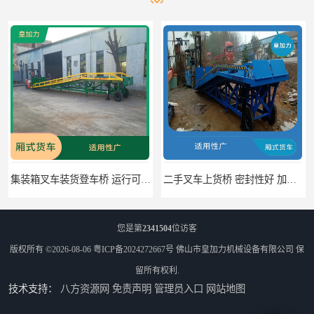
集装箱叉车装货登车桥 运行可靠 节省空间
二手叉车上货桥 密封性好 加快物料流通速度
您是第
2341504
位访客
版权所有 ©2026-08-06
粤ICP备2024272667号
佛山市皇加力机械设备有限公司
保
留所有权利.
技术支持：
八方资源网
免责声明
管理员入口
网站地图