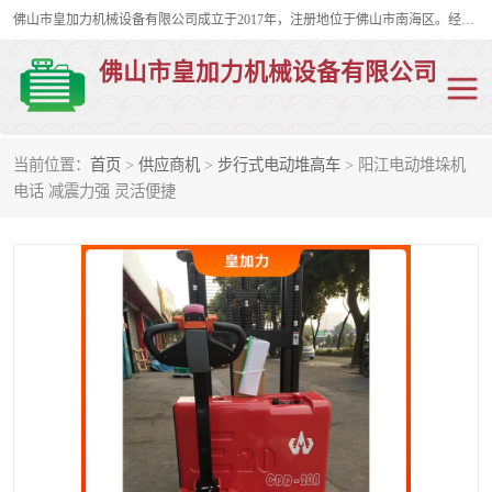
佛山市皇加力机械设备有限公司成立于2017年，注册地位于佛山市南海区。经营范围包括：其他机械设备及电子产品批发、电气设备批发、贸易代理、五金产品批发等；主要产品有：移动式登车桥、叉车装卸货平台、移动式升降机、升降货梯、油桶夹具、电动堆高车。
佛山市皇加力机械设备有限公司
当前位置：
首页
>
供应商机
>
步行式电动堆高车
> 阳江电动堆垛机
移动式登车桥
分体式移动登车桥
电话 减震力强 灵活便捷
步行式电动堆高车
移动登车台
叉车装卸货平台
电动搬运车
移动式升降平台
升降货梯
集装箱装柜平台
油桶夹具