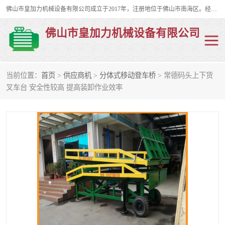
佛山市皇加力机械设备有限公司成立于2017年，注册地位于佛山市南海区。经营范围包括：其他机械设备及电子产品批发、电气设备批发、贸易代理、五金产品批发等；主要产品有：移动式登车桥、叉车装卸货平台、移动式升降机、升降货梯、油桶夹具、电动堆高车。
佛山市皇加力机械设备有限公司
当前位置：
首页
>
供应商机
>
分体式移动登车桥
> 常德码头上下货
移动式登车桥
分体式移动登车桥
叉车台 安全性较高 提高装卸作业效率
步行式电动堆高车
移动登车台
叉车装卸货平台
电动搬运车
移动式升降平台
升降货梯
集装箱装柜平台
油桶夹具