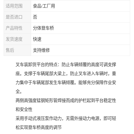
适用范围
食品/工厂用
是否进口
否
产品特性
分体登车桥
发货速度
快速
售后
支持维修
叉车装卸货平台的特点：防止车辆倾覆的高度可调支撑
座。支撑于车辆尾部大梁上，防止叉车进入车辆时，重
力集中于车辆尾部发生车辆倾覆。能够充分保障作业安
全。
两侧高强度锰钢矩形管焊接而成的护栏起到平台稳定性
和安全性
采用手动式液压泵作动力，无需外接动力电源，即可轻
松实现登车桥高度的调节