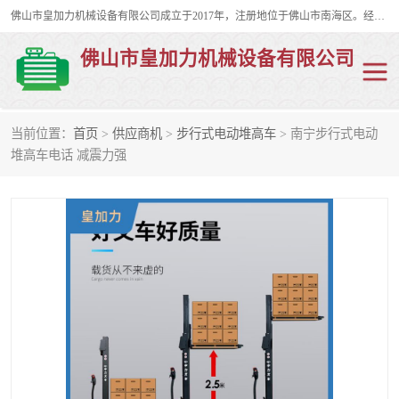
佛山市皇加力机械设备有限公司成立于2017年，注册地位于佛山市南海区。经营范围包括：其他机械设备及电子产品批发、电气设备批发、贸易代理、五金产品批发等；主要产品有：移动式登车桥、叉车装卸货平台、移动式升降机、升降货梯、油桶夹具、电动堆高车。
佛山市皇加力机械设备有限公司
当前位置：
首页
>
供应商机
>
步行式电动堆高车
> 南宁步行式电动
移动式登车桥
分体式移动登车桥
堆高车电话 减震力强
步行式电动堆高车
移动登车台
叉车装卸货平台
电动搬运车
移动式升降平台
升降货梯
集装箱装柜平台
油桶夹具