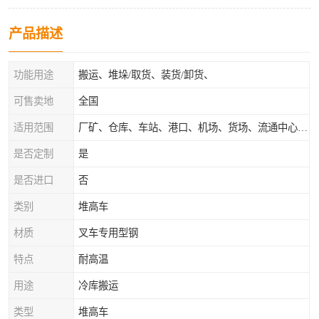
产品描述
功能用途
搬运、堆垛/取货、装货/卸货、
可售卖地
全国
适用范围
厂矿、仓库、车站、港口、机场、货场、流通中心和配送中心等场所
是否定制
是
是否进口
否
类别
堆高车
材质
叉车专用型钢
特点
耐高温
用途
冷库搬运
类型
堆高车