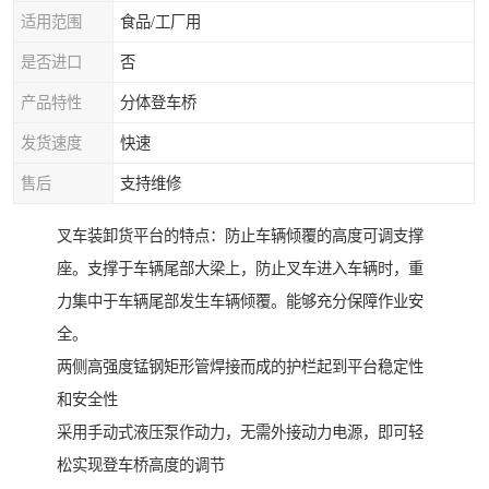
适用范围
食品/工厂用
是否进口
否
产品特性
分体登车桥
发货速度
快速
售后
支持维修
叉车装卸货平台的特点：防止车辆倾覆的高度可调支撑
座。支撑于车辆尾部大梁上，防止叉车进入车辆时，重
力集中于车辆尾部发生车辆倾覆。能够充分保障作业安
全。
两侧高强度锰钢矩形管焊接而成的护栏起到平台稳定性
和安全性
采用手动式液压泵作动力，无需外接动力电源，即可轻
松实现登车桥高度的调节