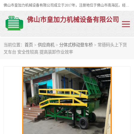
佛山市皇加力机械设备有限公司成立于2017年，注册地位于佛山市南海区。经营范围包括：其他机械设备及电子产品批发、电气设备批发、贸易代理、五金产品批发等；主要产品有：移动式登车桥、叉车装卸货平台、移动式升降机、升降货梯、油桶夹具、电动堆高车。
佛山市皇加力机械设备有限公司
当前位置：
首页
>
供应商机
>
分体式移动登车桥
> 常德码头上下货
移动式登车桥
分体式移动登车桥
叉车台 安全性较高 提高装卸作业效率
步行式电动堆高车
移动登车台
叉车装卸货平台
电动搬运车
移动式升降平台
升降货梯
集装箱装柜平台
油桶夹具