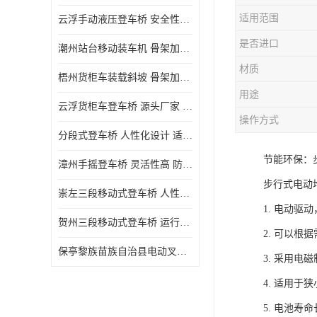
适用范围
云浮手动液压登车桥 安全性较高 节省空间
是否进口
潮州站台移动装车机 骨架加密 承载更强 皇加力机械设备厂
材质
梧州货柜车装载斜坡 骨架加密 承载更强 皇加力机械设备厂
用途
云浮货柜车登车桥 源头厂家 提高装卸作业效率
操作方式
分段式登车桥 人性化设计 适用性广
节能环保：
漳州手摇登车桥 灵活性高 防滑性能好
步行式电动
崇左三段移动式登车桥 人性化设计 防滑性能好
1. 电动
贺州三段移动式登车桥 运行可靠 防滑性能好
2. 可以
保亭黎族苗族自治县电动叉车 性能稳定 运行平稳
3. 采用
4. 适用
5. 电池寿