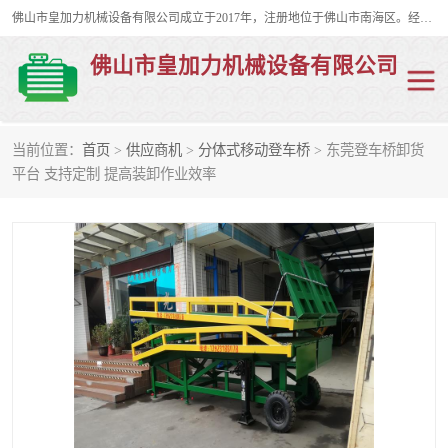
佛山市皇加力机械设备有限公司成立于2017年，注册地位于佛山市南海区。经营范围包括：其他机械设备及电子产品批发、电气设备批发、贸易代理、五金产品批发等；主要产品有：移动式登车桥、叉车装卸货平台、移动式升降机、升降货梯、油桶夹具、电动堆高车。
佛山市皇加力机械设备有限公司
当前位置：
首页
>
供应商机
>
分体式移动登车桥
> 东莞登车桥卸货
移动式登车桥
分体式移动登车桥
平台 支持定制 提高装卸作业效率
步行式电动堆高车
移动登车台
叉车装卸货平台
电动搬运车
移动式升降平台
升降货梯
集装箱装柜平台
油桶夹具