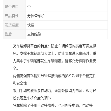
是否进口
否
产品特性
分体登车桥
发货速度
快速
售后
支持维修
叉车装卸货平台的特点：防止车辆倾覆的高度可调支撑
座。支撑于车辆尾部大梁上，防止叉车进入车辆时，重
力集中于车辆尾部发生车辆倾覆。能够充分保障作业安
全。
两侧高强度锰钢矩形管焊接而成的护栏起到平台稳定性
和安全性
采用手动式液压泵作动力，无需外接动力电源，即可轻
松实现登车桥高度的调节
登车桥除了使用手动升降外，也可外接电源，电动升