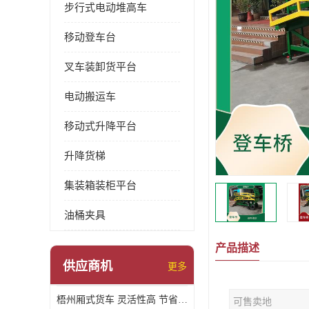
步行式电动堆高车
移动登车台
叉车装卸货平台
电动搬运车
移动式升降平台
升降货梯
集装箱装柜平台
油桶夹具
产品描述
供应商机
更多
梧州厢式货车 灵活性高 节省空间
可售卖地