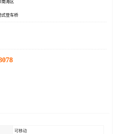
市南海区
动式登车桥
8078
可移动