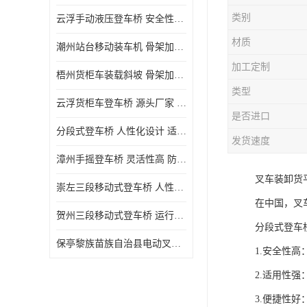
类别
云浮手动液压登车桥 安全性较高 节省空间
材质
潮州站台移动装车机 骨架加密 承载更强 皇加力机械设备厂
加工定制
梧州货柜车装载斜坡 骨架加密 承载更强 皇加力机械设备厂
类型
云浮货柜车登车桥 源头厂家 提高装卸作业效率
是否进口
分段式登车桥 人性化设计 适用性广
发货速度
漳州手摇登车桥 灵活性高 防滑性能好
叉车装卸货
崇左三段移动式登车桥 人性化设计 防滑性能好
在中国，叉
贺州三段移动式登车桥 运行可靠 防滑性能好
分段式登车
保亭黎族苗族自治县电动叉车 性能稳定 运行平稳
1.安全性
2.适用性
3.便捷性