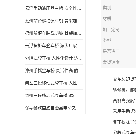
类别
云浮手动液压登车桥 安全性较高 节省空间
材质
潮州站台移动装车机 骨架加密 承载更强 皇加力机械设备厂
加工定制
梧州货柜车装载斜坡 骨架加密 承载更强 皇加力机械设备厂
类型
云浮货柜车登车桥 源头厂家 提高装卸作业效率
是否进口
分段式登车桥 人性化设计 适用性广
发货速度
漳州手摇登车桥 灵活性高 防滑性能好
叉车装卸货
崇左三段移动式登车桥 人性化设计 防滑性能好
辆倾覆。能
贺州三段移动式登车桥 运行可靠 防滑性能好
两侧高强度
保亭黎族苗族自治县电动叉车 性能稳定 运行平稳
采用手动式
登车桥除了
分段式登车