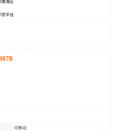
市南海区
卸货平台
8078
可移动