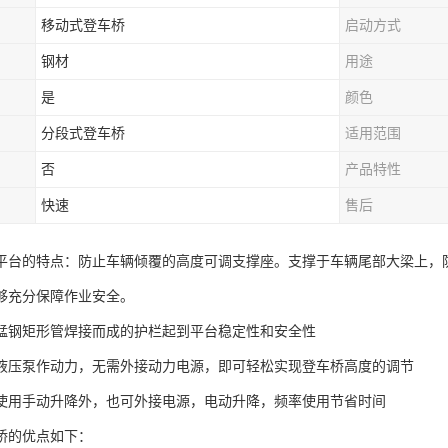
移动式登车桥
启动方式
钢材
用途
是
颜色
分段式登车桥
适用范围
否
产品特性
快速
售后
平台的特点：防止车辆倾覆的高度可调支撑座。支撑于车辆尾部大梁上，
够充分保障作业安全。
锰钢矩形管焊接而成的护栏起到平台稳定性和安全性
液压泵作动力，无需外接动力电源，即可轻松实现登车桥高度的调节
使用手动升降外，也可外接电源，电动升降，频率使用节省时间
桥的优点如下：