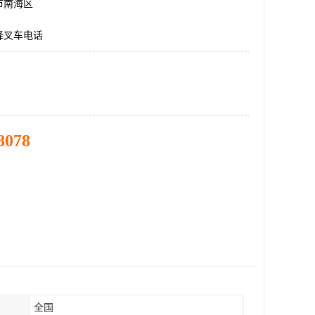
市南海区
降叉车电话
8078
全国