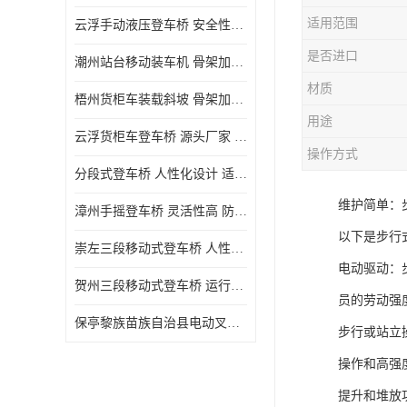
适用范围
云浮手动液压登车桥 安全性较高 节省空间
是否进口
潮州站台移动装车机 骨架加密 承载更强 皇加力机械设备厂
材质
梧州货柜车装载斜坡 骨架加密 承载更强 皇加力机械设备厂
用途
云浮货柜车登车桥 源头厂家 提高装卸作业效率
操作方式
分段式登车桥 人性化设计 适用性广
维护简单：
漳州手摇登车桥 灵活性高 防滑性能好
以下是步行
崇左三段移动式登车桥 人性化设计 防滑性能好
电动驱动：
贺州三段移动式登车桥 运行可靠 防滑性能好
员的劳动强
保亭黎族苗族自治县电动叉车 性能稳定 运行平稳
步行或站立
操作和高强
提升和堆放