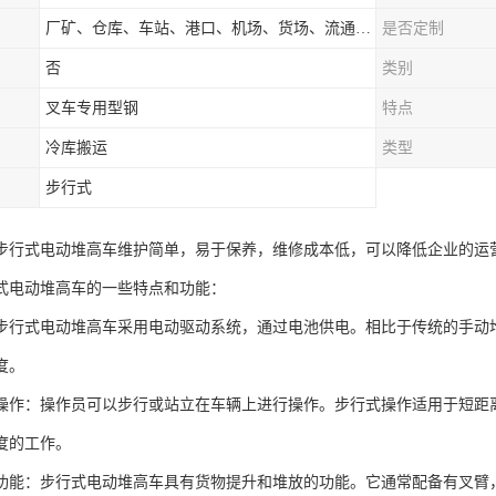
厂矿、仓库、车站、港口、机场、货场、流通中心和配送中心等场所
是否定制
否
类别
叉车专用型钢
特点
冷库搬运
类型
步行式
步行式电动堆高车维护简单，易于保养，维修成本低，可以降低企业的运
式电动堆高车的一些特点和功能：
步行式电动堆高车采用电动驱动系统，通过电池供电。相比于传统的手动
度。
操作：操作员可以步行或站立在车辆上进行操作。步行式操作适用于短距
度的工作。
功能：步行式电动堆高车具有货物提升和堆放的功能。它通常配备有叉臂