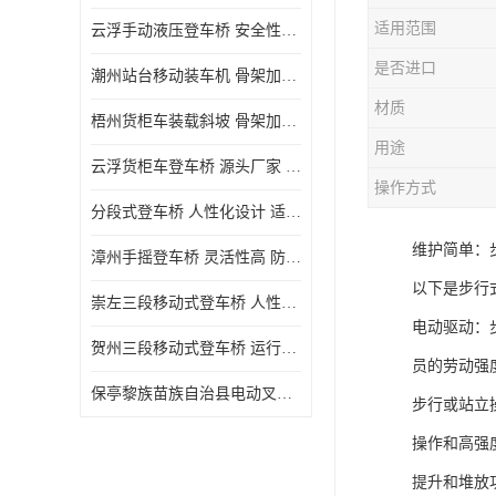
适用范围
云浮手动液压登车桥 安全性较高 节省空间
是否进口
潮州站台移动装车机 骨架加密 承载更强 皇加力机械设备厂
材质
梧州货柜车装载斜坡 骨架加密 承载更强 皇加力机械设备厂
用途
云浮货柜车登车桥 源头厂家 提高装卸作业效率
操作方式
分段式登车桥 人性化设计 适用性广
维护简单：
漳州手摇登车桥 灵活性高 防滑性能好
以下是步行
崇左三段移动式登车桥 人性化设计 防滑性能好
电动驱动：
贺州三段移动式登车桥 运行可靠 防滑性能好
员的劳动强
保亭黎族苗族自治县电动叉车 性能稳定 运行平稳
步行或站立
操作和高强
提升和堆放