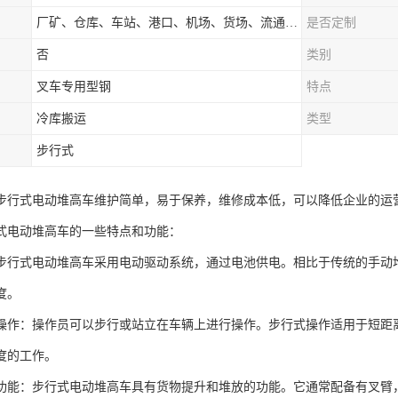
厂矿、仓库、车站、港口、机场、货场、流通中心和配送中心等场所
是否定制
否
类别
叉车专用型钢
特点
冷库搬运
类型
步行式
步行式电动堆高车维护简单，易于保养，维修成本低，可以降低企业的运
式电动堆高车的一些特点和功能：
步行式电动堆高车采用电动驱动系统，通过电池供电。相比于传统的手动
度。
操作：操作员可以步行或站立在车辆上进行操作。步行式操作适用于短距
度的工作。
功能：步行式电动堆高车具有货物提升和堆放的功能。它通常配备有叉臂