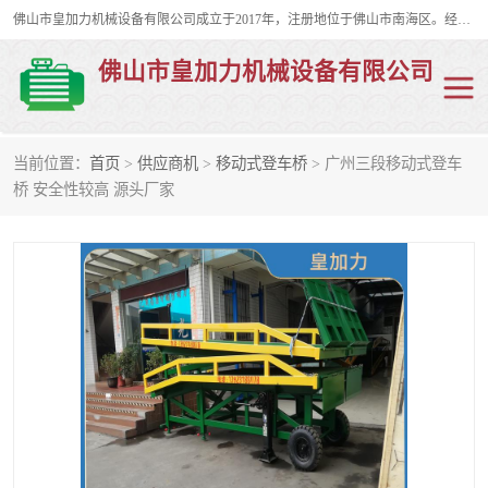
佛山市皇加力机械设备有限公司成立于2017年，注册地位于佛山市南海区。经营范围包括：其他机械设备及电子产品批发、电气设备批发、贸易代理、五金产品批发等；主要产品有：移动式登车桥、叉车装卸货平台、移动式升降机、升降货梯、油桶夹具、电动堆高车。
佛山市皇加力机械设备有限公司
当前位置：
首页
>
供应商机
>
移动式登车桥
> 广州三段移动式登车
移动式登车桥
分体式移动登车桥
桥 安全性较高 源头厂家
步行式电动堆高车
移动登车台
叉车装卸货平台
电动搬运车
移动式升降平台
升降货梯
集装箱装柜平台
油桶夹具