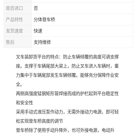
是否进口
否
产品特性
分体登车桥
发货速度
快速
售后
支持维修
叉车装卸货平台的特点：防止车辆倾覆的高度可调支撑
座。支撑于车辆尾部大梁上，防止叉车进入车辆时，重
力集中于车辆尾部发生车辆倾覆。能够充分保障作业安
全。
两侧高强度锰钢矩形管焊接而成的护栏起到平台稳定性
和安全性
采用手动式液压泵作动力，无需外接动力电源，即可轻
松实现登车桥高度的调节
登车桥除了使用手动升降外，也可外接电源，电动升