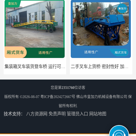
集装箱叉车装货登车桥 运行可靠 节省空间
二手叉车上货桥 密封性好 加快物料流通速度
您是第
2351760
位访客
版权所有 ©2026-08-07
粤ICP备2024272667号
佛山市皇加力机械设备有限公司
保
留所有权利.
技术支持：
八方资源网
免责声明
管理员入口
网站地图