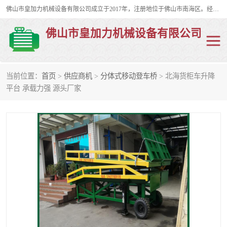
佛山市皇加力机械设备有限公司成立于2017年，注册地位于佛山市南海区。经营范围包括：其他机械设备及电子产品批发、电气设备批发、贸易代理、五金产品批发等；主要产品有：移动式登车桥、叉车装卸货平台、移动式升降机、升降货梯、油桶夹具、电动堆高车。
佛山市皇加力机械设备有限公司
当前位置：
首页
>
供应商机
>
分体式移动登车桥
> 北海货柜车升降
移动式登车桥
分体式移动登车桥
平台 承载力强 源头厂家
步行式电动堆高车
移动登车台
叉车装卸货平台
电动搬运车
移动式升降平台
升降货梯
集装箱装柜平台
油桶夹具