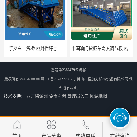
二手叉车上货桥 密封性好 加快物料流通速度
中国澳门货柜车高度调节板 密封性好 防滑性能好
您是第
2369479
位访客
版权所有 ©2026-08-08
粤ICP备2024272667号
佛山市皇加力机械设备有限公司
保
留所有权利.
技术支持：
八方资源网
免责声明
管理员入口
网站地图
中国澳门固定式登车桥 灵活性高 使用寿命长
闽台柴油叉车上货平台 操作方便 加快物料流通速度
首页
产品分类
热线电话
在线咨询