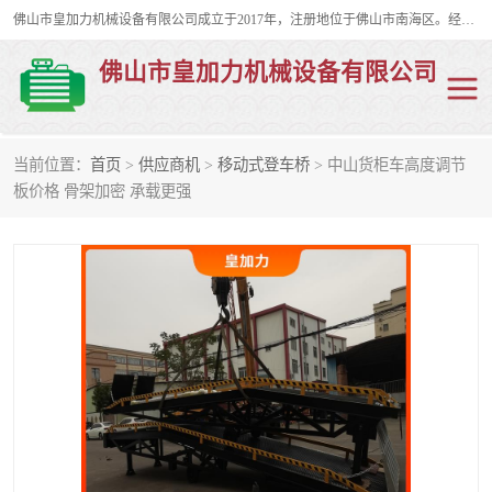
佛山市皇加力机械设备有限公司成立于2017年，注册地位于佛山市南海区。经营范围包括：其他机械设备及电子产品批发、电气设备批发、贸易代理、五金产品批发等；主要产品有：移动式登车桥、叉车装卸货平台、移动式升降机、升降货梯、油桶夹具、电动堆高车。
佛山市皇加力机械设备有限公司
当前位置：
首页
>
供应商机
>
移动式登车桥
> 中山货柜车高度调节
移动式登车桥
分体式移动登车桥
板价格 骨架加密 承载更强
步行式电动堆高车
移动登车台
叉车装卸货平台
电动搬运车
移动式升降平台
升降货梯
集装箱装柜平台
油桶夹具