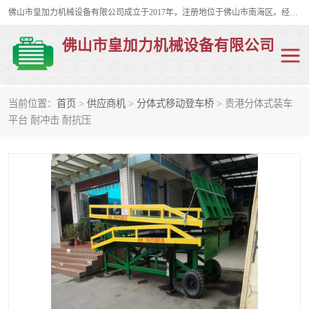
佛山市皇加力机械设备有限公司成立于2017年，注册地位于佛山市南海区。经营范围包括：其他机械设备及电子产品批发、电气设备批发、贸易代理、五金产品批发等；主要产品有：移动式登车桥、叉车装卸货平台、移动式升降机、升降货梯、油桶夹具、电动堆高车。
佛山市皇加力机械设备有限公司
当前位置：
首页
>
供应商机
>
分体式移动登车桥
> 贵港分体式装车
移动式登车桥
分体式移动登车桥
平台 耐冲击 耐抗压
步行式电动堆高车
移动登车台
叉车装卸货平台
电动搬运车
移动式升降平台
升降货梯
集装箱装柜平台
油桶夹具