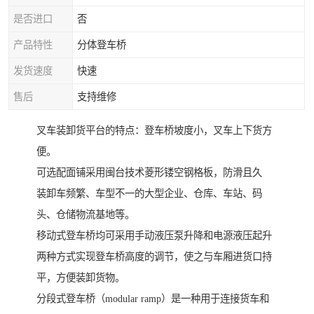
是否进口
否
产品特性
分体登车桥
发货速度
快速
售后
支持维修
叉车装卸货平台的特点：登车桥坡度小，叉车上下货方
便。
可选配面铺采用闽台技术菱形镂空钢格板，防滑且久
装卸车频繁、车型不一的大型企业、仓库、车站、码
头、仓储物流基地等。
移动式登车桥均可采用手动液压泵升降和电源液压起升
两种方式实现登车桥高度的调节，使之与车厢进货口持
平，方便装卸货物。
分段式登车桥（modular ramp）是一种用于连接货车和