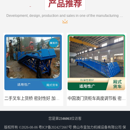
产品推荐
Development, design, production and sales in one of the manufacturing enterprises
二手叉车上货桥 密封性好 加快物料流通速度
中国澳门货柜车高度调节板 密封性好 防滑性能好
您是第
2346063
位访客
版权所有 ©2026-08-06
粤ICP备2024272667号
佛山市皇加力机械设备有限公司
保