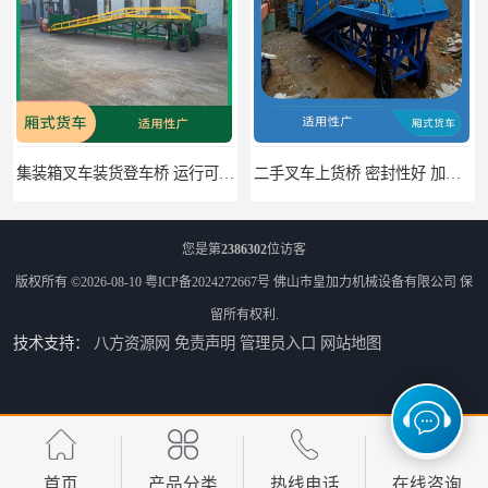
集装箱叉车装货登车桥 运行可靠 节省空间
二手叉车上货桥 密封性好 加快物料流通速度
您是第
2386302
位访客
版权所有 ©2026-08-10
粤ICP备2024272667号
佛山市皇加力机械设备有限公司
保
留所有权利.
技术支持：
八方资源网
免责声明
管理员入口
网站地图
中国澳门货柜车高度调节板 密封性好 防滑性能好
中国澳门固定式登车桥 灵活性高 使用寿命长
首页
产品分类
热线电话
在线咨询