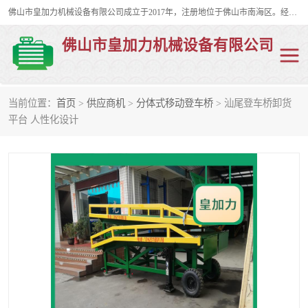
佛山市皇加力机械设备有限公司成立于2017年，注册地位于佛山市南海区。经营范围包括：其他机械设备及电子产品批发、电气设备批发、贸易代理、五金产品批发等；主要产品有：移动式登车桥、叉车装卸货平台、移动式升降机、升降货梯、油桶夹具、电动堆高车。
佛山市皇加力机械设备有限公司
当前位置：
首页
>
供应商机
>
分体式移动登车桥
> 汕尾登车桥卸货
移动式登车桥
分体式移动登车桥
平台 人性化设计
步行式电动堆高车
移动登车台
叉车装卸货平台
电动搬运车
移动式升降平台
升降货梯
集装箱装柜平台
油桶夹具