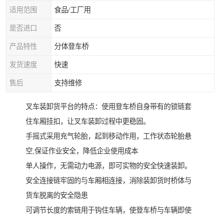
适用范围
食品/工厂用
是否进口
否
产品特性
分体登车桥
发货速度
快速
售后
支持维修
叉车装卸货平台的特点：使用登车桥自身带有的锁链套
住车厢挂扣，让叉车装卸过程中更稳固。
手摇式采用充气轮胎，起到移动作用，工作状态轮胎悬
空,保证作业安全，降低企业使用成本
单人操作，无需动力电源，即可实物的安全快速装卸。
安全连接链牢固的与车厢相连接，消除装卸货时桥体与
货车脱离的安全隐患
可调节长度的索链用于钩住车辆，使登车桥与车辆即使