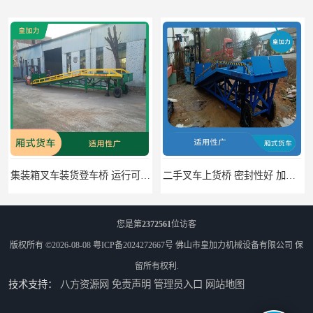
二手叉车上货桥 密封性好 加快物料流通速度
中国澳门货柜车高度调节板 密封性好 防滑性能好
您是第
2372561
位访客
版权所有 ©2026-08-08
粤ICP备2024272667号
佛山市皇加力机械设备有限公司
保
留所有权利.
技术支持：
八方资源网
免责声明
管理员入口
网站地图