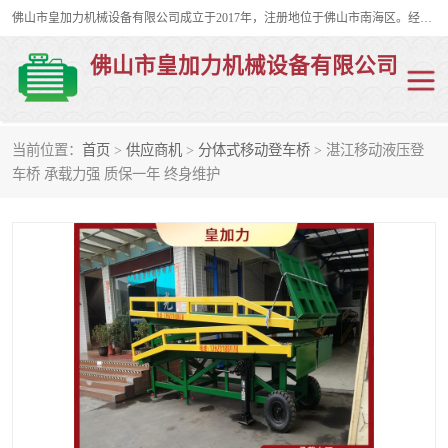
佛山市皇加力机械设备有限公司成立于2017年，注册地位于佛山市南海区。经营范围包括：其他机械设备及电子产品批发、电气设备批发、贸易代理、五金产品批发等；主要产品有：移动式登车桥、叉车装卸货平台、移动式升降机、升降货梯、油桶夹具、电动堆高车。
佛山市皇加力机械设备有限公司
当前位置：
首页
>
供应商机
>
分体式移动登车桥
> 湛江移动液压登
移动式登车桥
分体式移动登车桥
车桥 承载力强 质保一年 终身维护
步行式电动堆高车
移动登车台
叉车装卸货平台
电动搬运车
移动式升降平台
升降货梯
集装箱装柜平台
油桶夹具