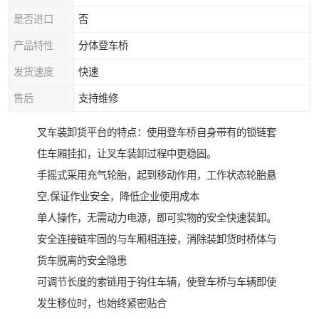
是否进口
否
产品特性
分体登车桥
发货速度
快速
售后
支持维修
叉车装卸货平台的特点：使用登车桥自身带有的锁链套
住车厢挂扣，让叉车装卸过程中更稳固。
手摇式采用充气轮胎，起到移动作用，工作状态轮胎悬
空,保证作业安全，降低企业使用成本
单人操作，无需动力电源，即可实物的安全快速装卸。
安全连接链牢固的与车厢相连接，消除装卸货时桥体与
货车脱离的安全隐患
可调节长度的索链用于钩住车辆，使登车桥与车辆即使
发生移位时，也始终紧密贴合