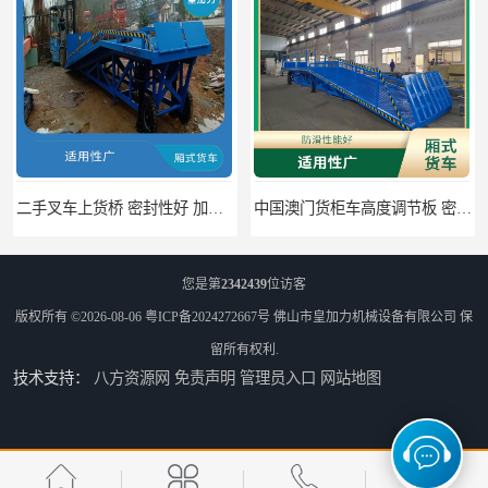
二手叉车上货桥 密封性好 加快物料流通速度
中国澳门货柜车高度调节板 密封性好 防滑性能好
您是第
2342439
位访客
版权所有 ©2026-08-06
粤ICP备2024272667号
佛山市皇加力机械设备有限公司
保
留所有权利.
技术支持：
八方资源网
免责声明
管理员入口
网站地图
中国澳门固定式登车桥 灵活性高 使用寿命长
闽台柴油叉车上货平台 操作方便 加快物料流通速度