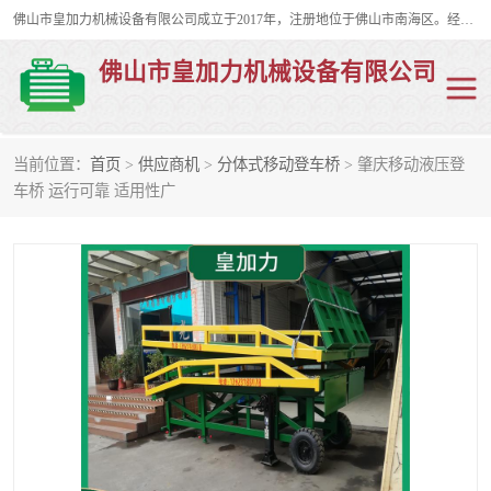
佛山市皇加力机械设备有限公司成立于2017年，注册地位于佛山市南海区。经营范围包括：其他机械设备及电子产品批发、电气设备批发、贸易代理、五金产品批发等；主要产品有：移动式登车桥、叉车装卸货平台、移动式升降机、升降货梯、油桶夹具、电动堆高车。
佛山市皇加力机械设备有限公司
当前位置：
首页
>
供应商机
>
分体式移动登车桥
> 肇庆移动液压登
移动式登车桥
分体式移动登车桥
车桥 运行可靠 适用性广
步行式电动堆高车
移动登车台
叉车装卸货平台
电动搬运车
移动式升降平台
升降货梯
集装箱装柜平台
油桶夹具