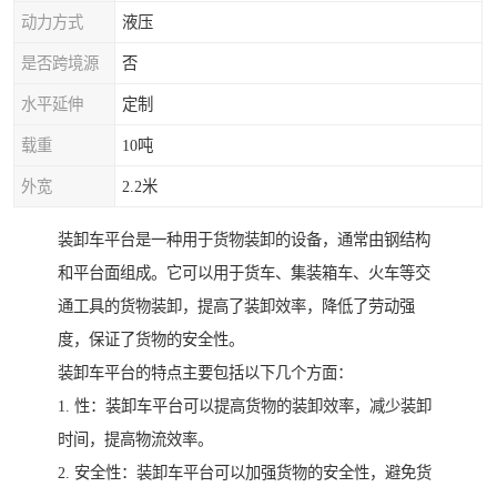
动力方式
液压
是否跨境源
否
水平延伸
定制
载重
10吨
外宽
2.2米
装卸车平台是一种用于货物装卸的设备，通常由钢结构
和平台面组成。它可以用于货车、集装箱车、火车等交
通工具的货物装卸，提高了装卸效率，降低了劳动强
度，保证了货物的安全性。
装卸车平台的特点主要包括以下几个方面：
1. 性：装卸车平台可以提高货物的装卸效率，减少装卸
时间，提高物流效率。
2. 安全性：装卸车平台可以加强货物的安全性，避免货