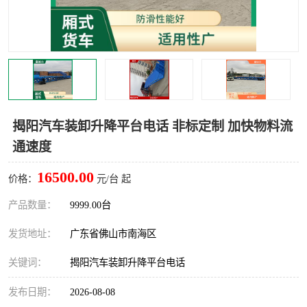
揭阳汽车装卸升降平台电话 非标定制 加快物料流
通速度
16500.00
价格：
元/台 起
产品数量：
9999.00台
发货地址：
广东省佛山市南海区
关键词：
揭阳汽车装卸升降平台电话
发布日期：
2026-08-08