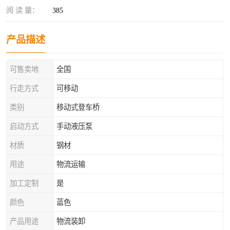
阅 读 量：
385
产品描述
可售卖地
全国
行走方式
可移动
类别
移动式登车桥
启动方式
手动液压泵
材质
钢材
用途
物流运输
加工定制
是
颜色
蓝色
产品用途
物流装卸