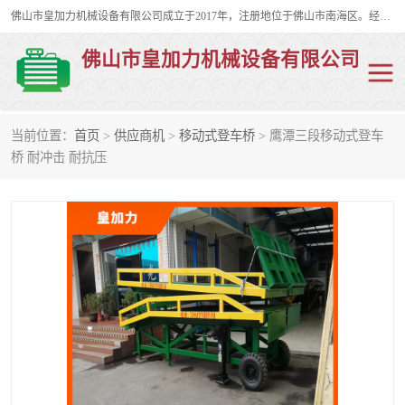
佛山市皇加力机械设备有限公司成立于2017年，注册地位于佛山市南海区。经营范围包括：其他机械设备及电子产品批发、电气设备批发、贸易代理、五金产品批发等；主要产品有：移动式登车桥、叉车装卸货平台、移动式升降机、升降货梯、油桶夹具、电动堆高车。
佛山市皇加力机械设备有限公司
当前位置：
首页
>
供应商机
>
移动式登车桥
> 鹰潭三段移动式登车
移动式登车桥
分体式移动登车桥
桥 耐冲击 耐抗压
步行式电动堆高车
移动登车台
叉车装卸货平台
电动搬运车
移动式升降平台
升降货梯
集装箱装柜平台
油桶夹具