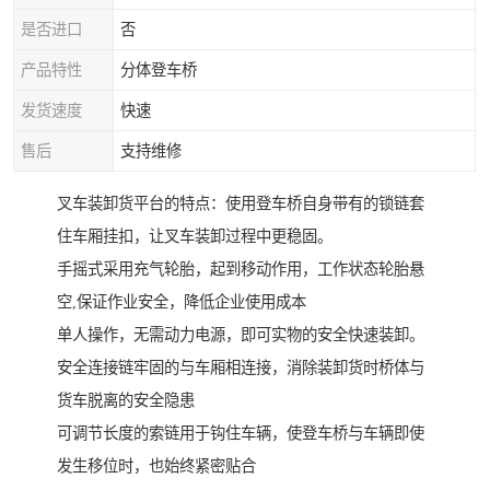
是否进口
否
产品特性
分体登车桥
发货速度
快速
售后
支持维修
叉车装卸货平台的特点：使用登车桥自身带有的锁链套
住车厢挂扣，让叉车装卸过程中更稳固。
手摇式采用充气轮胎，起到移动作用，工作状态轮胎悬
空,保证作业安全，降低企业使用成本
单人操作，无需动力电源，即可实物的安全快速装卸。
安全连接链牢固的与车厢相连接，消除装卸货时桥体与
货车脱离的安全隐患
可调节长度的索链用于钩住车辆，使登车桥与车辆即使
发生移位时，也始终紧密贴合