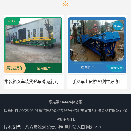
二手叉车上货桥 密封性好 加快物料流通速度
中国澳门货柜车高度调节板 密封性好 防滑性能好
您是第
2341424
位访客
版权所有 ©2026-08-06
粤ICP备2024272667号
佛山市皇加力机械设备有限公司
保
留所有权利.
技术支持：
八方资源网
免责声明
管理员入口
网站地图