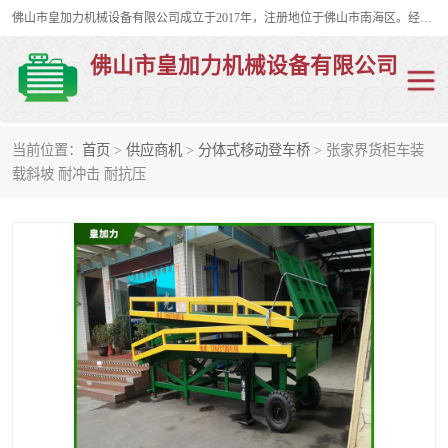
佛山市皇加力机械设备有限公司成立于2017年，注册地位于佛山市南海区。经营范围包括：其他机械设备及电子产品批发、电气设备批发、贸易代理、五金产品批发等；主要产品有：移动式登车桥、叉车装卸货平台、移动式升降机、升降货梯、油桶夹具、电动堆高车。
佛山市皇加力机械设备有限公司
当前位置：
首页
>
供应商机
>
分体式移动登车桥
> 张家界货柜车装
移动式登车桥
分体式移动登车桥
载斜坡 耐冲击 耐抗压
步行式电动堆高车
移动登车台
叉车装卸货平台
电动搬运车
移动式升降平台
升降货梯
集装箱装柜平台
油桶夹具