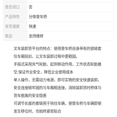
是否进口
否
产品特性
分体登车桥
发货速度
快速
售后
支持维修
叉车装卸货平台的特点：使用登车桥自身带有的锁链套
住车厢挂扣，让叉车装卸过程中更稳固。
手摇式采用充气轮胎，起到移动作用，工作状态轮胎悬
空,保证作业安全，降低企业使用成本
单人操作，无需动力电源，即可实物的安全快速装卸。
安全连接链牢固的与车厢相连接，消除装卸货时桥体与
货车脱离的安全隐患
可调节长度的索链用于钩住车辆，使登车桥与车辆即使
发生移位时，也始终紧密贴合