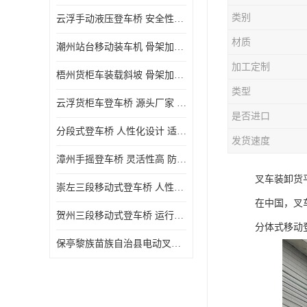
类别
云浮手动液压登车桥 安全性较高 节省空间
材质
潮州站台移动装车机 骨架加密 承载更强 皇加力机械设备厂
加工定制
梧州货柜车装载斜坡 骨架加密 承载更强 皇加力机械设备厂
类型
云浮货柜车登车桥 源头厂家 提高装卸作业效率
是否进口
分段式登车桥 人性化设计 适用性广
发货速度
漳州手摇登车桥 灵活性高 防滑性能好
叉车装卸货
崇左三段移动式登车桥 人性化设计 防滑性能好
在中国，叉
贺州三段移动式登车桥 运行可靠 防滑性能好
分体式移动
保亭黎族苗族自治县电动叉车 性能稳定 运行平稳