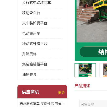
步行式电动堆高车
移动登车台
叉车装卸货平台
电动搬运车
移动式升降平台
升降货梯
集装箱装柜平台
油桶夹具
产品描述
供应商机
更多
梧州厢式货车 灵活性高 节省空间
可售卖地