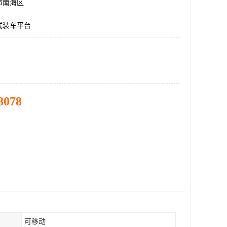
市南海区
式装车平台
8078
可移动