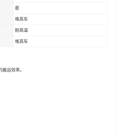
是
堆高车
耐高温
堆高车
的搬运效率。