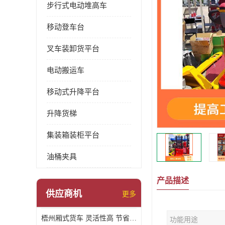
步行式电动堆高车
移动登车台
叉车装卸货平台
电动搬运车
移动式升降平台
升降货梯
集装箱装柜平台
油桶夹具
产品描述
供应商机
更多
梧州厢式货车 灵活性高 节省空间
功能用途