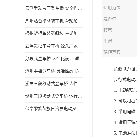
适用范围
云浮手动液压登车桥 安全性较高 节省空间
是否进口
潮州站台移动装车机 骨架加密 承载更强 皇加力机械设备厂
材质
梧州货柜车装载斜坡 骨架加密 承载更强 皇加力机械设备厂
用途
云浮货柜车登车桥 源头厂家 提高装卸作业效率
操作方式
分段式登车桥 人性化设计 适用性广
负载能力强
漳州手摇登车桥 灵活性高 防滑性能好
步行式电动
崇左三段移动式登车桥 人性化设计 防滑性能好
1. 电动
贺州三段移动式登车桥 运行可靠 防滑性能好
2. 可以
保亭黎族苗族自治县电动叉车 性能稳定 运行平稳
3. 采用
4. 适用
5. 电池寿