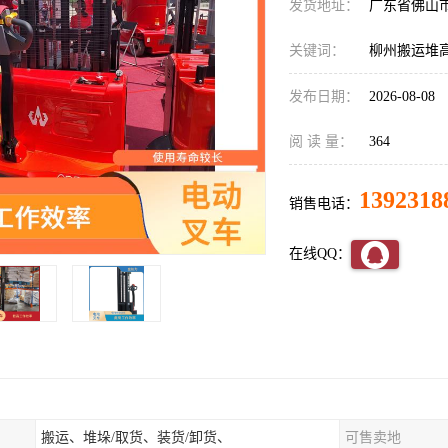
发货地址：
广东省佛山
关键词：
柳州搬运堆
发布日期：
2026-08-08
阅 读 量：
364
1392318
销售电话：
在线QQ：
搬运、堆垛/取货、装货/卸货、
可售卖地