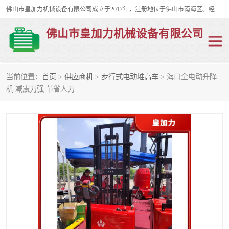
佛山市皇加力机械设备有限公司成立于2017年，注册地位于佛山市南海区。经营范围包括：其他机械设备及电子产品批发、电气设备批发、贸易代理、五金产品批发等；主要产品有：移动式登车桥、叉车装卸货平台、移动式升降机、升降货梯、油桶夹具、电动堆高车。
佛山市皇加力机械设备有限公司
当前位置：
首页
>
供应商机
>
步行式电动堆高车
> 海口全电动升降
移动式登车桥
分体式移动登车桥
机 减震力强 节省人力
步行式电动堆高车
移动登车台
叉车装卸货平台
电动搬运车
移动式升降平台
升降货梯
集装箱装柜平台
油桶夹具