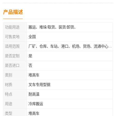
产品描述
功能用途
搬运、堆垛/取货、装货/卸货、
可售卖地
全国
适用范围
厂矿、仓库、车站、港口、机场、货场、流通中心和配送中心等场所
是否定制
是
是否进口
否
类别
堆高车
材质
叉车专用型钢
特点
耐高温
用途
冷库搬运
类型
堆高车