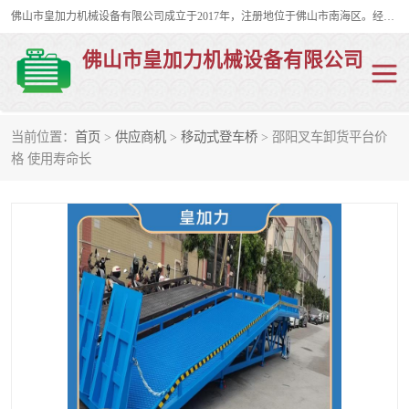
佛山市皇加力机械设备有限公司成立于2017年，注册地位于佛山市南海区。经营范围包括：其他机械设备及电子产品批发、电气设备批发、贸易代理、五金产品批发等；主要产品有：移动式登车桥、叉车装卸货平台、移动式升降机、升降货梯、油桶夹具、电动堆高车。
佛山市皇加力机械设备有限公司
当前位置：
首页
>
供应商机
>
移动式登车桥
> 邵阳叉车卸货平台价
移动式登车桥
分体式移动登车桥
格 使用寿命长
步行式电动堆高车
移动登车台
叉车装卸货平台
电动搬运车
移动式升降平台
升降货梯
集装箱装柜平台
油桶夹具