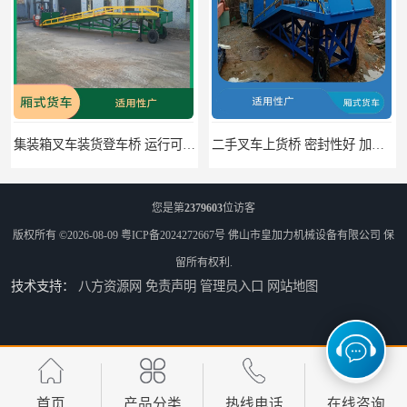
二手叉车上货桥 密封性好 加快物料流通速度
中国澳门货柜车高度调节板 密封性好 防滑性能好
您是第
2379603
位访客
版权所有 ©2026-08-09
粤ICP备2024272667号
佛山市皇加力机械设备有限公司
保
留所有权利.
技术支持：
八方资源网
免责声明
管理员入口
网站地图
中国澳门固定式登车桥 灵活性高 使用寿命长
闽台柴油叉车上货平台 操作方便 加快物料流通速度
首页
产品分类
热线电话
在线咨询