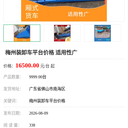
梅州装卸车平台价格 适用性广
16500.00
价格：
元/台 起
产品数量：
9999.00台
发货地址：
广东省佛山市南海区
关键词：
梅州装卸车平台价格
发布日期：
2026-08-09
阅 读 量：
338