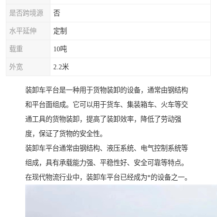
是否跨境源
否
水平延伸
定制
载重
10吨
外宽
2.2米
装卸车平台是一种用于货物装卸的设备，通常由钢结构
和平台面组成。它可以用于货车、集装箱车、火车等交
通工具的货物装卸，提高了装卸效率，降低了劳动强
度，保证了货物的安全性。
装卸车平台通常由钢结构、液压系统、电气控制系统等
组成，具有承载能力强、平稳性好、安全可靠等特点。
在现代物流行业中，装卸车平台已经成为*的设备之一。