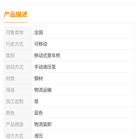
产品描述
可售卖地
全国
行走方式
可移动
类别
移动式登车桥
启动方式
手动液压泵
材质
钢材
用途
物流运输
加工定制
是
颜色
蓝色
产品用途
物流装卸
动力方式
液压