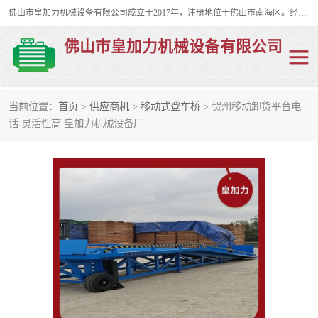
佛山市皇加力机械设备有限公司成立于2017年，注册地位于佛山市南海区。经营范围包括：其他机械设备及电子产品批发、电气设备批发、贸易代理、五金产品批发等；主要产品有：移动式登车桥、叉车装卸货平台、移动式升降机、升降货梯、油桶夹具、电动堆高车。
佛山市皇加力机械设备有限公司
当前位置：
首页
>
供应商机
>
移动式登车桥
> 贺州移动卸货平台电
移动式登车桥
分体式移动登车桥
话 灵活性高 皇加力机械设备厂
步行式电动堆高车
移动登车台
叉车装卸货平台
电动搬运车
移动式升降平台
升降货梯
集装箱装柜平台
油桶夹具