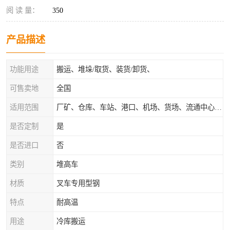
阅 读 量：
350
产品描述
功能用途
搬运、堆垛/取货、装货/卸货、
可售卖地
全国
适用范围
厂矿、仓库、车站、港口、机场、货场、流通中心和配送中心等场所
是否定制
是
是否进口
否
类别
堆高车
材质
叉车专用型钢
特点
耐高温
用途
冷库搬运