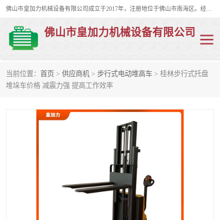
佛山市皇加力机械设备有限公司成立于2017年，注册地位于佛山市南海区。经营范围包括：其他机械设备及电子产品批发、电气设备批发、贸易代理、五金产品批发等；主要产品有：移动式登车桥、叉车装卸货平台、移动式升降机、升降货梯、油桶夹具、电动堆高车。
佛山市皇加力机械设备有限公司
当前位置：
首页
>
供应商机
>
步行式电动堆高车
> 桂林步行式托盘
移动式登车桥
分体式移动登车桥
堆垛车价格 减震力强 提高工作效率
步行式电动堆高车
移动登车台
叉车装卸货平台
电动搬运车
移动式升降平台
升降货梯
集装箱装柜平台
油桶夹具