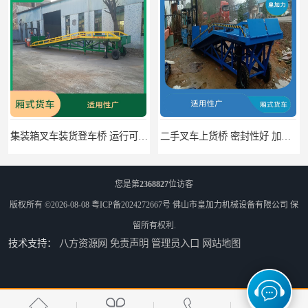
集装箱叉车装货登车桥 运行可靠 节省空间
二手叉车上货桥 密封性好 加快物料流通速度
您是第
2368827
位访客
版权所有 ©2026-08-08
粤ICP备2024272667号
佛山市皇加力机械设备有限公司
保
留所有权利.
技术支持：
八方资源网
免责声明
管理员入口
网站地图