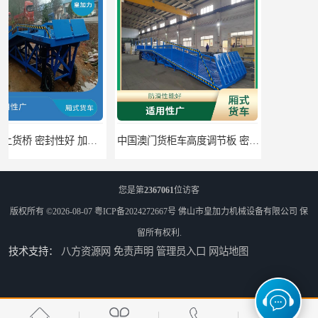
中国澳门货柜车高度调节板 密封性好 防滑性能好
中国澳门固定式登车桥 灵活性高 使用寿命长
您是第
2367061
位访客
版权所有 ©2026-08-07
粤ICP备2024272667号
佛山市皇加力机械设备有限公司
保
留所有权利.
技术支持：
八方资源网
免责声明
管理员入口
网站地图