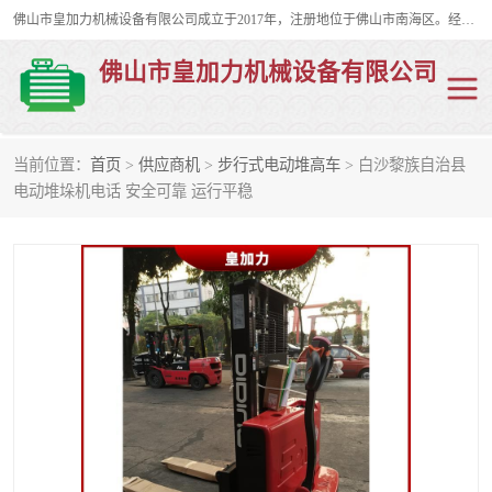
佛山市皇加力机械设备有限公司成立于2017年，注册地位于佛山市南海区。经营范围包括：其他机械设备及电子产品批发、电气设备批发、贸易代理、五金产品批发等；主要产品有：移动式登车桥、叉车装卸货平台、移动式升降机、升降货梯、油桶夹具、电动堆高车。
佛山市皇加力机械设备有限公司
当前位置：
首页
>
供应商机
>
步行式电动堆高车
> 白沙黎族自治县
移动式登车桥
分体式移动登车桥
电动堆垛机电话 安全可靠 运行平稳
步行式电动堆高车
移动登车台
叉车装卸货平台
电动搬运车
移动式升降平台
升降货梯
集装箱装柜平台
油桶夹具