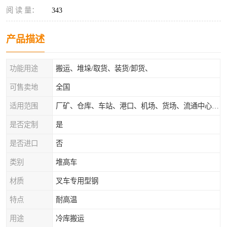
阅 读 量：
343
产品描述
功能用途
搬运、堆垛/取货、装货/卸货、
可售卖地
全国
适用范围
厂矿、仓库、车站、港口、机场、货场、流通中心和配送中心等场所
是否定制
是
是否进口
否
类别
堆高车
材质
叉车专用型钢
特点
耐高温
用途
冷库搬运