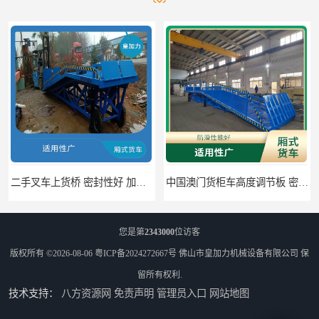
中国澳门货柜车高度调节板 密封性好 防滑性能好
您是第
2343000
位访客
版权所有 ©2026-08-06
粤ICP备2024272667号
佛山市皇加力机械设备有限公司
保
留所有权利.
技术支持：
八方资源网
免责声明
管理员入口
网站地图