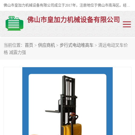
佛山市皇加力机械设备有限公司成立于2017年，注册地位于佛山市南海区。经营范围包括：其他机械设备及电子产品批发、电气设备批发、贸易代理、五金产品批发等；主要产品有：移动式登车桥、叉车装卸货平台、移动式升降机、升降货梯、油桶夹具、电动堆高车。
佛山市皇加力机械设备有限公司
当前位置：
首页
>
供应商机
>
步行式电动堆高车
> 清远电动叉车价
移动式登车桥
分体式移动登车桥
格 减震力强
步行式电动堆高车
移动登车台
叉车装卸货平台
电动搬运车
移动式升降平台
升降货梯
集装箱装柜平台
油桶夹具