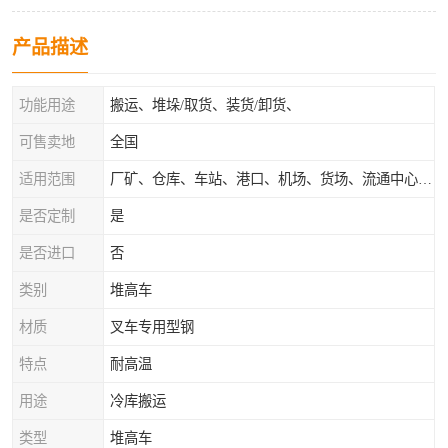
产品描述
功能用途
搬运、堆垛/取货、装货/卸货、
可售卖地
全国
适用范围
厂矿、仓库、车站、港口、机场、货场、流通中心和配送中心等场所
是否定制
是
是否进口
否
类别
堆高车
材质
叉车专用型钢
特点
耐高温
用途
冷库搬运
类型
堆高车