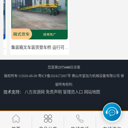
集装箱叉车装货登车桥 运行可靠 节省空间
二手叉车上货桥 密封性好 加快物料流通速度
您是第
2375446
位访客
版权所有 ©2026-08-09
粤ICP备2024272667号
佛山市皇加力机械设备有限公司
保
留所有权利.
技术支持：
八方资源网
免责声明
管理员入口
网站地图
中国澳门货柜车高度调节板 密封性好 防滑性能好
中国澳门固定式登车桥 灵活性高 使用寿命长