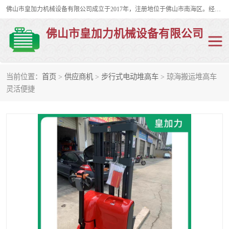
佛山市皇加力机械设备有限公司成立于2017年，注册地位于佛山市南海区。经营范围包括：其他机械设备及电子产品批发、电气设备批发、贸易代理、五金产品批发等；主要产品有：移动式登车桥、叉车装卸货平台、移动式升降机、升降货梯、油桶夹具、电动堆高车。
佛山市皇加力机械设备有限公司
当前位置：
首页
>
供应商机
>
步行式电动堆高车
> 琼海搬运堆高车
移动式登车桥
分体式移动登车桥
灵活便捷
步行式电动堆高车
移动登车台
叉车装卸货平台
电动搬运车
移动式升降平台
升降货梯
集装箱装柜平台
油桶夹具