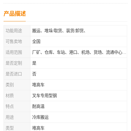
产品描述
功能用途
搬运、堆垛/取货、装货/卸货、
可售卖地
全国
适用范围
厂矿、仓库、车站、港口、机场、货场、流通中心和配送中心等场所
是否定制
是
是否进口
否
类别
堆高车
材质
叉车专用型钢
特点
耐高温
用途
冷库搬运
类型
堆高车