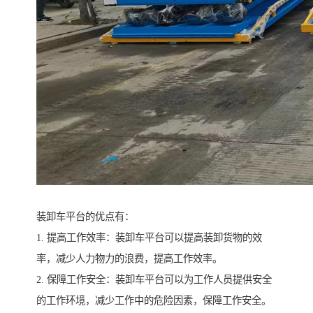
装卸车平台的优点有：
1. 提高工作效率：装卸车平台可以提高装卸货物的效
率，减少人力物力的浪费，提高工作效率。
2. 保障工作安全：装卸车平台可以为工作人员提供安全
的工作环境，减少工作中的危险因素，保障工作安全。