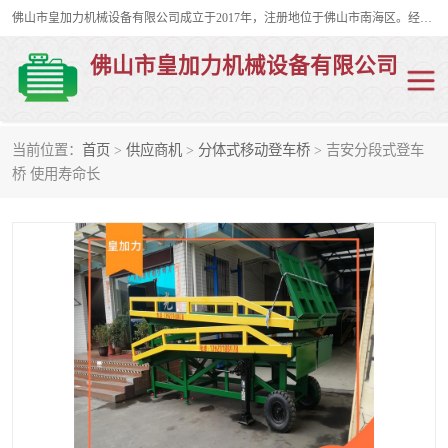
佛山市皇加力机械设备有限公司成立于2017年，注册地位于佛山市南海区。经营范围包括：其他机械设备及电子产品批发、电气设备批发、贸易代理、五金产品批发等；主要产品有：移动式登车桥、叉车装卸货平台、移动式升降机、升降货梯、油桶夹具、电动堆高车。
佛山市皇加力机械设备有限公司
当前位置：
首页
>
供应商机
>
分体式移动登车桥
> 吉安分段式登车
移动式登车桥
分体式移动登车桥
桥 使用寿命长
步行式电动堆高车
移动登车台
叉车装卸货平台
电动搬运车
移动式升降平台
升降货梯
集装箱装柜平台
油桶夹具