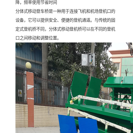
降，频率使用节省时间
分体式移动登车桥是一种用于连接飞机和机场登机口的
设备，它可以提供安全、便捷的登机通道。与传统的固
定式登机桥不同，分体式移动登机桥可以在不同的登机
口之间移动和调整位置。