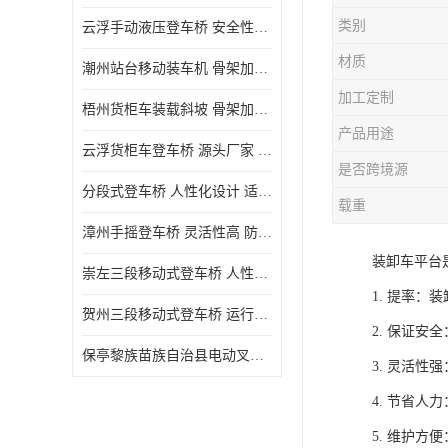
类别
云浮手动液压登车桥 安全性较高 节省空间
材质
潮州站台移动装车机 骨架加密 承载更强 皇加力机械设备厂
加工定制
梧州货柜车装载斜坡 骨架加密 承载更强 皇加力机械设备厂
产品用途
云浮货柜车登车桥 源头厂家 提高装卸作业效率
是否跨境源
分段式登车桥 人性化设计 适用性广
载重
漳州手摇登车桥 灵活性高 防滑性能好
装卸车平台
崇左三段移动式登车桥 人性化设计 防滑性能好
1. 提率
贺州三段移动式登车桥 运行可靠 防滑性能好
2. 保证
保亭黎族苗族自治县电动叉车 性能稳定 运行平稳
3. 灵活
4. 节省
5. 维护