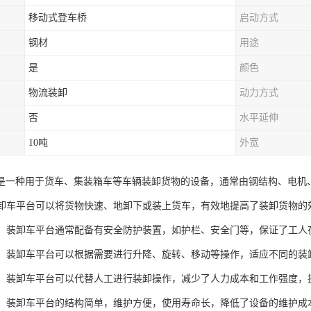
移动式登车桥
启动方式
钢材
用途
是
颜色
物流装卸
动力方式
否
水平延伸
10吨
外宽
是一种用于货车、集装箱车等车辆装卸货物的设备，通常由钢结构、电机
：装卸车平台可以将货物快速、地卸下或装上货车，有效地提高了装卸货物的
安全：装卸车平台通常配备有安全防护装置，如护栏、安全门等，保证了工
性强：装卸车平台可以根据需要进行升降、旋转、移动等操作，适应不同的装
人力：装卸车平台可以代替人工进行装卸操作，减少了人力成本和工作强度，
方便：装卸车平台的结构简单，维护方便，使用寿命长，降低了设备的维护成