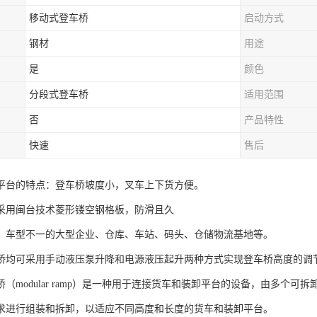
移动式登车桥
启动方式
钢材
用途
是
颜色
分段式登车桥
适用范围
否
产品特性
快速
售后
平台的特点：登车桥坡度小，叉车上下货方便。
采用闽台技术菱形镂空钢格板，防滑且久
、车型不一的大型企业、仓库、车站、码头、仓储物流基地等。
桥均可采用手动液压泵升降和电源液压起升两种方式实现登车桥高度的调
（modular ramp）是一种用于连接货车和装卸平台的设备，由多个
求进行组装和拆卸，以适应不同高度和长度的货车和装卸平台。