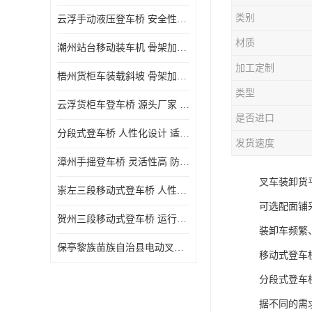
类别
云浮手动液压登车桥 安全性较高 节省空间
材质
潮州站台移动装车机 骨架加密 承载更强 皇加力机械设备厂
加工定制
梧州货柜车装载斜坡 骨架加密 承载更强 皇加力机械设备厂
类型
云浮货柜车登车桥 源头厂家 提高装卸作业效率
是否进口
分段式登车桥 人性化设计 适用性广
发货速度
漳州手摇登车桥 灵活性高 防滑性能好
叉车装卸货
崇左三段移动式登车桥 人性化设计 防滑性能好
可选配面铺
贺州三段移动式登车桥 运行可靠 防滑性能好
装卸车频繁
保亭黎族苗族自治县电动叉车 性能稳定 运行平稳
移动式登车
分段式登车桥
据不同的需