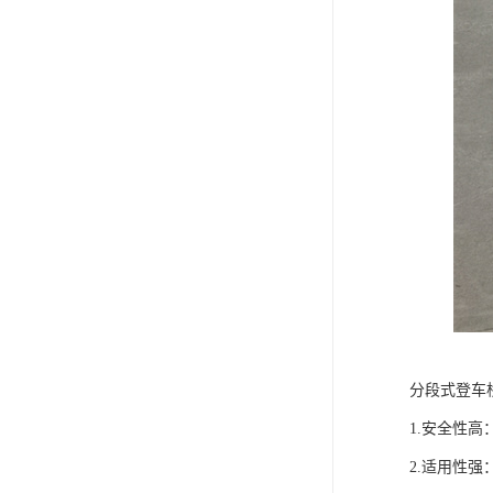
分段式登车
1.安全性
2.适用性