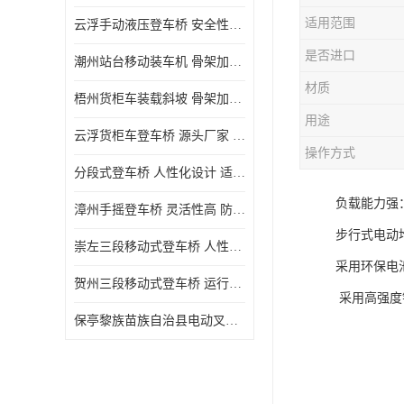
适用范围
云浮手动液压登车桥 安全性较高 节省空间
是否进口
潮州站台移动装车机 骨架加密 承载更强 皇加力机械设备厂
材质
梧州货柜车装载斜坡 骨架加密 承载更强 皇加力机械设备厂
用途
云浮货柜车登车桥 源头厂家 提高装卸作业效率
操作方式
分段式登车桥 人性化设计 适用性广
负载能力强
漳州手摇登车桥 灵活性高 防滑性能好
步行式电动
崇左三段移动式登车桥 人性化设计 防滑性能好
采用环保电
贺州三段移动式登车桥 运行可靠 防滑性能好
采用高强度
保亭黎族苗族自治县电动叉车 性能稳定 运行平稳