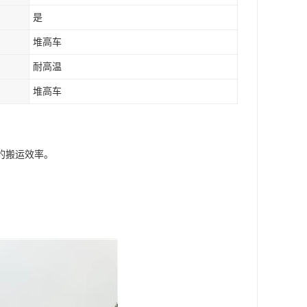
是
堆高车
耐高温
堆高车
的搬运效率。