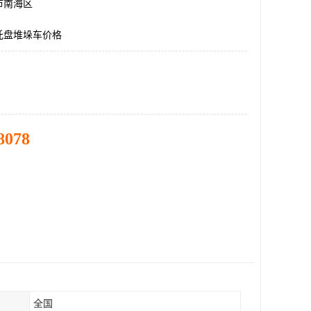
市南海区
托盘堆垛车价格
8078
全国