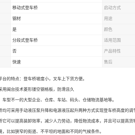
移动式登车桥
启动方式
钢材
用途
是
颜色
分段式登车桥
适用范围
否
产品特性
快速
售后
平台的特点：登车桥坡度小，叉车上下货方便。
采用闽台技术菱形镂空钢格板，防滑且久
、车型不一的大型企业、仓库、车站、码头、仓储物流基地等。
桥均可采用手动液压泵升降和电源液压起升两种方式实现登车桥高度的调
桥它可以提高装卸效率，减少人力劳动，降低物流成本，并且可以提高货
境，比如狭窄的街道、不平坦的地面和不同的气候条件。