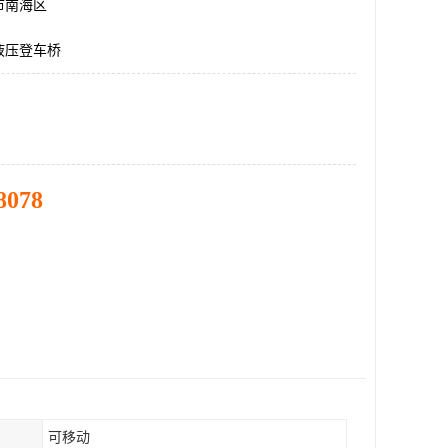
市南海区
液压登车桥
8078
可移动