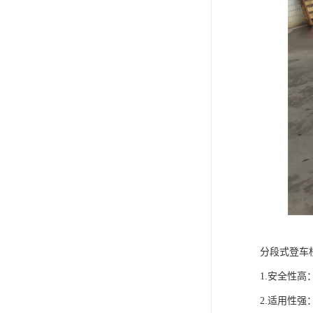
分段式登车
1.安全性
2.适用性