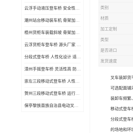
类别
云浮手动液压登车桥 安全性较高 节省空间
材质
潮州站台移动装车机 骨架加密 承载更强 皇加力机械设备厂
加工定制
梧州货柜车装载斜坡 骨架加密 承载更强 皇加力机械设备厂
类型
云浮货柜车登车桥 源头厂家 提高装卸作业效率
是否进口
分段式登车桥 人性化设计 适用性广
发货速度
漳州手摇登车桥 灵活性高 防滑性能好
叉车装卸货
崇左三段移动式登车桥 人性化设计 防滑性能好
可选配面铺
贺州三段移动式登车桥 运行可靠 防滑性能好
装卸车频繁
保亭黎族苗族自治县电动叉车 性能稳定 运行平稳
移动式登车
分段式登车
的场地和环