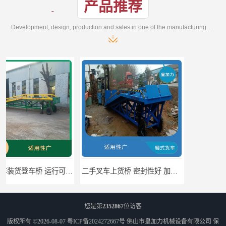
产品推荐
Development, design, production and sales in one of the manufacturing enterprises
二手叉车上货桥 密封性好 加快物料流通速度
中国澳门货柜车高度调节板 密封性好 防滑性能好
您是第
2352867
位访客
版权所有 ©2026-08-07
粤ICP备2024272667号
佛山市皇加力机械设备有限公司
保