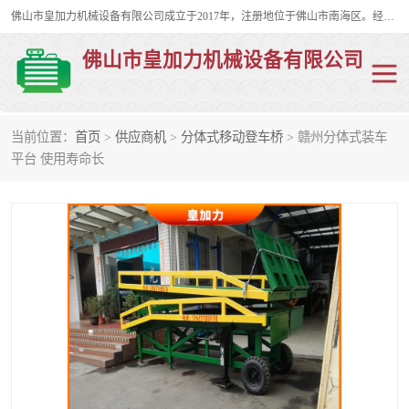
佛山市皇加力机械设备有限公司成立于2017年，注册地位于佛山市南海区。经营范围包括：其他机械设备及电子产品批发、电气设备批发、贸易代理、五金产品批发等；主要产品有：移动式登车桥、叉车装卸货平台、移动式升降机、升降货梯、油桶夹具、电动堆高车。
佛山市皇加力机械设备有限公司
当前位置：
首页
>
供应商机
>
分体式移动登车桥
> 赣州分体式装车
移动式登车桥
分体式移动登车桥
平台 使用寿命长
步行式电动堆高车
移动登车台
叉车装卸货平台
电动搬运车
移动式升降平台
升降货梯
集装箱装柜平台
油桶夹具