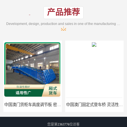
产品推荐
Development, design, production and sales in one of the manufacturing enterprises
中国澳门固定式登车桥 灵活性高 使用寿命长
您是第
2363776
位访客