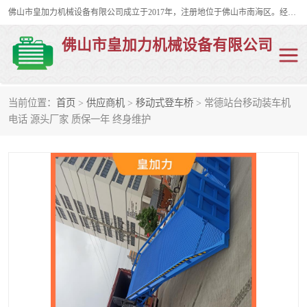
佛山市皇加力机械设备有限公司成立于2017年，注册地位于佛山市南海区。经营范围包括：其他机械设备及电子产品批发、电气设备批发、贸易代理、五金产品批发等；主要产品有：移动式登车桥、叉车装卸货平台、移动式升降机、升降货梯、油桶夹具、电动堆高车。
佛山市皇加力机械设备有限公司
当前位置：
首页
>
供应商机
>
移动式登车桥
> 常德站台移动装车机
移动式登车桥
分体式移动登车桥
电话 源头厂家 质保一年 终身维护
步行式电动堆高车
移动登车台
叉车装卸货平台
电动搬运车
移动式升降平台
升降货梯
集装箱装柜平台
油桶夹具