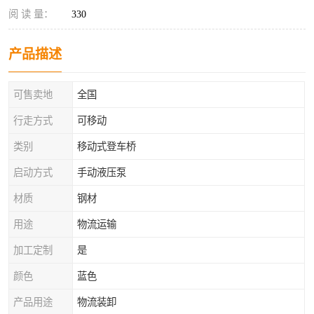
阅 读 量：
330
产品描述
可售卖地
全国
行走方式
可移动
类别
移动式登车桥
启动方式
手动液压泵
材质
钢材
用途
物流运输
加工定制
是
颜色
蓝色
产品用途
物流装卸