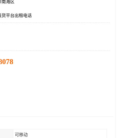
市南海区
装货平台出租电话
8078
可移动