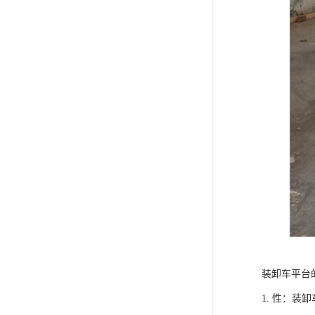
装卸车平台
1. 性：