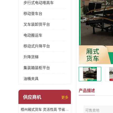
步行式电动堆高车
移动登车台
叉车装卸货平台
电动搬运车
移动式升降平台
升降货梯
集装箱装柜平台
油桶夹具
产品描述
供应商机
更多
梧州厢式货车 灵活性高 节省空间
可售卖地