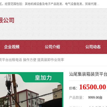
佛山市皇加力机械设备有限公司成立于2017年，注册地位于佛山市南海区。经营范围包括：其他机械设备及电子产品批发、电气设备批发、贸易代理、五金产品批发等；主要产品有：移动式登车桥、叉车装卸货平台、移动式升降机、升降货梯、油桶夹具、电动堆高车。
限公司
企业视频
公司介绍
公司动态
货平台出租电话 操作方便 提高装卸作业效率
汕尾集装箱装货平台
16500.00
价格：
产品数量：
9999.00台