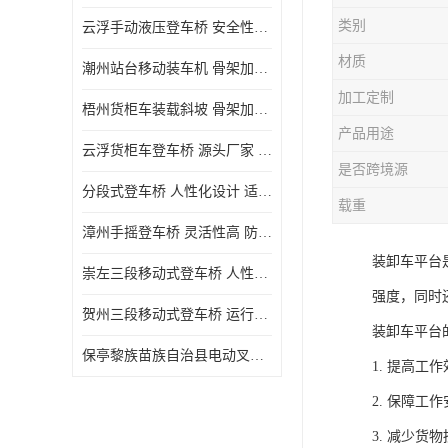
类别
云浮手动液压登车桥 安全性较高 节省空间
材质
潮州站台移动装车机 骨架加密 承载更强 皇加力机械设备厂
加工定制
梧州货柜车装载斜坡 骨架加密 承载更强 皇加力机械设备厂
产品用途
云浮货柜车登车桥 源头厂家 提高装卸作业效率
是否跨境源
分段式登车桥 人性化设计 适用性广
载重
漳州手摇登车桥 灵活性高 防滑性能好
装卸车平台
崇左三段移动式登车桥 人性化设计 防滑性能好
强度，同时
贺州三段移动式登车桥 运行可靠 防滑性能好
装卸车平台
保亭黎族苗族自治县电动叉车 性能稳定 运行平稳
1. 提高
2. 保障
3. 减少