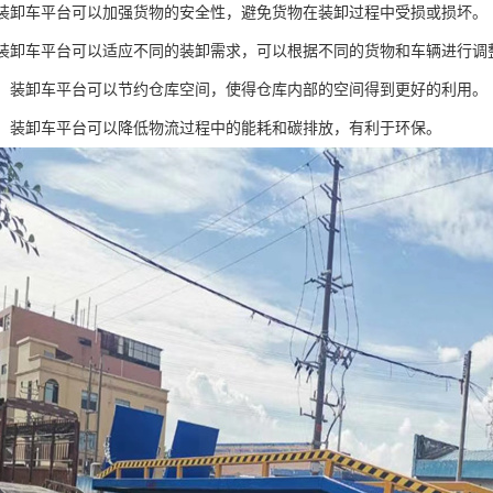
性：装卸车平台可以加强货物的安全性，避免货物在装卸过程中受损或损坏。
性：装卸车平台可以适应不同的装卸需求，可以根据不同的货物和车辆进行调
空间：装卸车平台可以节约仓库空间，使得仓库内部的空间得到更好的利用。
节能：装卸车平台可以降低物流过程中的能耗和碳排放，有利于环保。