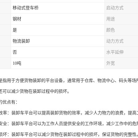
移动式登车桥
启动方式
钢材
用途
是
颜色
物流装卸
动力方式
否
水平延伸
10吨
外宽
是指用于方便货物装卸的平台设备，通常用于仓库、物流中心、码头等场
还可以减少货物在装卸过程中的损坏。
的优点有：
工作效率：装卸车平台可以提高装卸货物的效率，减少人力物力的浪费，提高
工作安全：装卸车平台可以为工作人员提供安全的工作环境，减少工作中的
货物损坏：装卸车平台可以减少货物在装卸过程中的损坏，保证货物的完整性