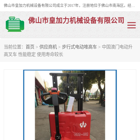
佛山市皇加力机械设备有限公司成立于2017年，注册地位于佛山市南海区。经营范围包括：其他机械设备及电子产品批发、电气设备批发、贸易代理、五金产品批发等；主要产品有：移动式登车桥、叉车装卸货平台、移动式升降机、升降货梯、油桶夹具、电动堆高车。
佛山市皇加力机械设备有限公司
当前位置：
首页
>
供应商机
>
步行式电动堆高车
> 中国澳门电动升
移动式登车桥
分体式移动登车桥
高叉车 性能稳定 使用寿命较长
步行式电动堆高车
移动登车台
叉车装卸货平台
电动搬运车
移动式升降平台
升降货梯
集装箱装柜平台
油桶夹具