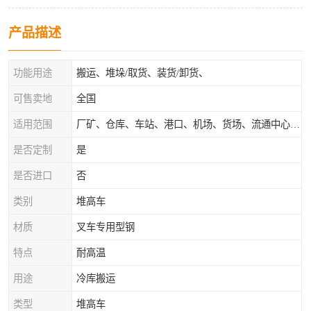
产品描述
功能用途
搬运、堆垛/取货、装货/卸货、
可售卖地
全国
适用范围
厂矿、仓库、车站、港口、机场、货场、流通中心和配送中心等场所
是否定制
是
是否进口
否
类别
堆高车
材质
叉车专用型钢
特点
耐高温
用途
冷库搬运
类型
堆高车