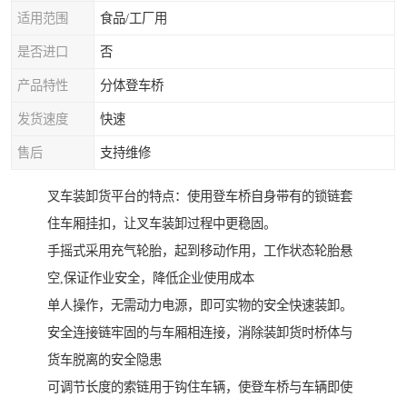
适用范围
食品/工厂用
是否进口
否
产品特性
分体登车桥
发货速度
快速
售后
支持维修
叉车装卸货平台的特点：使用登车桥自身带有的锁链套
住车厢挂扣，让叉车装卸过程中更稳固。
手摇式采用充气轮胎，起到移动作用，工作状态轮胎悬
空,保证作业安全，降低企业使用成本
单人操作，无需动力电源，即可实物的安全快速装卸。
安全连接链牢固的与车厢相连接，消除装卸货时桥体与
货车脱离的安全隐患
可调节长度的索链用于钩住车辆，使登车桥与车辆即使