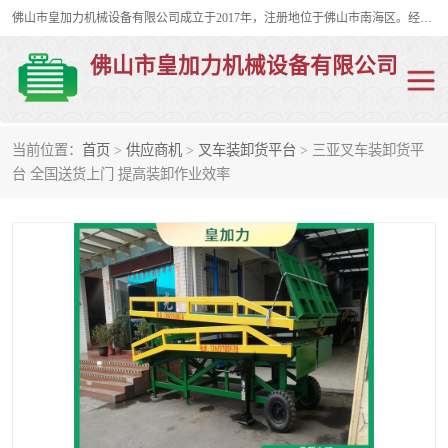
佛山市皇加力机械设备有限公司成立于2017年，注册地位于佛山市南海区。经营范围包括：其他机械设备及电子产品批发、电气设备批发、贸易代理、五金产品批发等；主要产品有：移动式登车桥、叉车装卸货平台、移动式升降机、升降货梯、油桶夹具、电动堆高车。
佛山市皇加力机械设备有限公司
当前位置：
首页
>
供应商机
>
叉车装卸货平台
> 三亚叉车装卸货平
移动式登车桥
分体式移动登车桥
台 全国送货上门 提高装卸作业效率
步行式电动堆高车
移动登车台
叉车装卸货平台
电动搬运车
移动式升降平台
升降货梯
集装箱装柜平台
油桶夹具