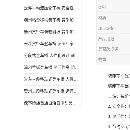
类别
云浮手动液压登车桥 安全性较高 节省空间
材质
潮州站台移动装车机 骨架加密 承载更强 皇加力机械设备厂
加工定制
梧州货柜车装载斜坡 骨架加密 承载更强 皇加力机械设备厂
产品用途
云浮货柜车登车桥 源头厂家 提高装卸作业效率
是否跨境源
分段式登车桥 人性化设计 适用性广
载重
漳州手摇登车桥 灵活性高 防滑性能好
装卸车平台
崇左三段移动式登车桥 人性化设计 防滑性能好
装卸车平台
贺州三段移动式登车桥 运行可靠 防滑性能好
1. 性：
保亭黎族苗族自治县电动叉车 性能稳定 运行平稳
2. 安全
3. 灵活
4. 节约