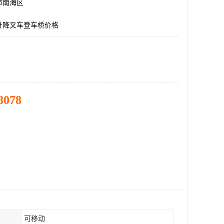
市南海区
升降叉车登车桥价格
8078
可移动