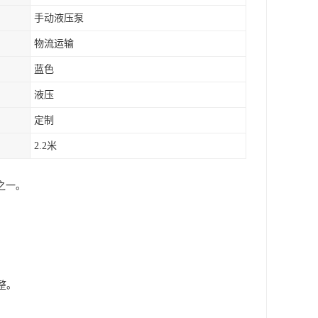
手动液压泵
物流运输
蓝色
液压
定制
2.2米
之一。
整。