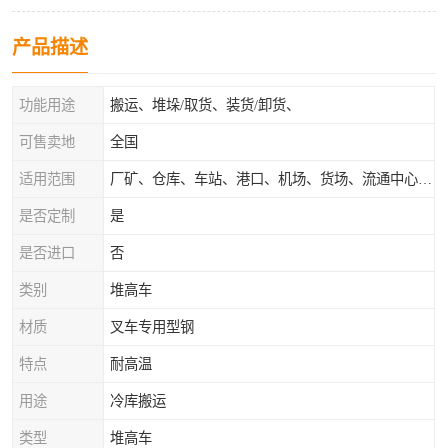
产品描述
功能用途
搬运、堆垛/取货、装货/卸货、
可售卖地
全国
适用范围
厂矿、仓库、车站、港口、机场、货场、流通中心和配送中心等场所
是否定制
是
是否进口
否
类别
堆高车
材质
叉车专用型钢
特点
耐高温
用途
冷库搬运
类型
堆高车