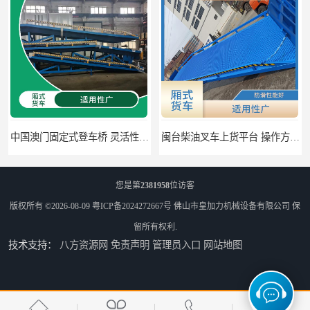
闽台柴油叉车上货平台 操作方便 加快物料流通速度
湖南仓储物流升降平台 安全性较高 提高装卸作业效率
您是第
2381958
位访客
版权所有 ©2026-08-09
粤ICP备2024272667号
佛山市皇加力机械设备有限公司
保
留所有权利.
技术支持：
八方资源网
免责声明
管理员入口
网站地图