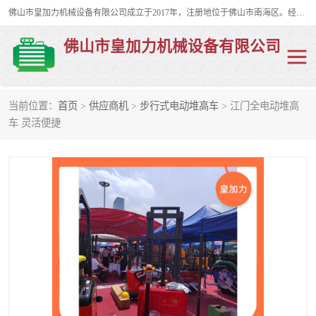
佛山市皇加力机械设备有限公司成立于2017年，注册地位于佛山市南海区。经营范围包括：其他机械设备及电子产品批发、电气设备批发、贸易代理、五金产品批发等；主要产品有：移动式登车桥、叉车装卸货平台、移动式升降机、升降货梯、油桶夹具、电动堆高车。
佛山市皇加力机械设备有限公司
当前位置：
首页
>
供应商机
>
步行式电动堆高车
> 江门全电动堆高
移动式登车桥
分体式移动登车桥
车 灵活便捷
步行式电动堆高车
移动登车台
叉车装卸货平台
电动搬运车
移动式升降平台
升降货梯
集装箱装柜平台
油桶夹具